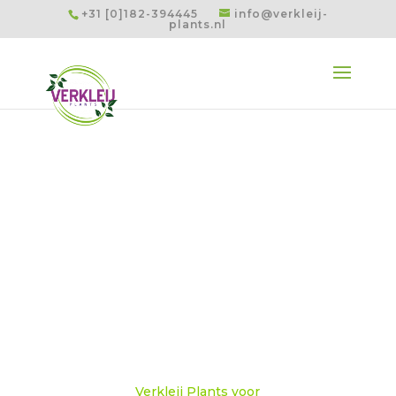
+31 [0]182-394445
info@verkleij-
plants.nl
Branches
Verkleij Plants voor